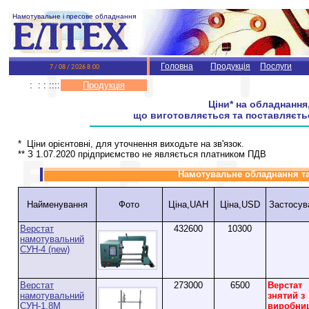
Намотувальне і пресове обладнання
Головна
Продукція
Послуги
: : : ::::
Продукція
Ціни* на обладнання
що виготовляється та поставляєть
* Ціни орієнтовні, для уточнення виходьте на зв'язок.
** З 1.07.2020 прідприємство не являється платником ПДВ
Намотувальне обладнання та
Найменування
Фото
Ціна,UAH
Ціна,USD
Застосув
Верстат
432600
10300
намотувальний
СУН-4 (new)
Верстат
273000
6500
Верстат
намотувальний
знятий з
СУН-1.8М
виробниц