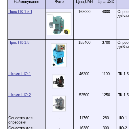
Найменування
Фото
Ціна,UAH
Ціна,USD
Прес ПК-1.5П
168000
4000
Опресо
дрібни
Прес ПК-1.8
155400
3700
Опресо
дрібни
Штамп ШО-1
46200
1100
ПК-1.5
Штамп ШО-2
52500
1250
ПК-1.5
Оснастка для
-
11760
280
ШО-1
опресовки
Оснастка для
-
16380
390
ШО-2