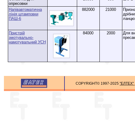
опресовки
Напівавтоматична
882000
21000
Призн
лінія штамповки
дрібни
ПАШ-6
ланцю
Пристрій
84000
2000
Для в
змотувально-
преса
намотувальний УСН
COPYRIGHT© 1997-2025
"ЕЛТЕХ"