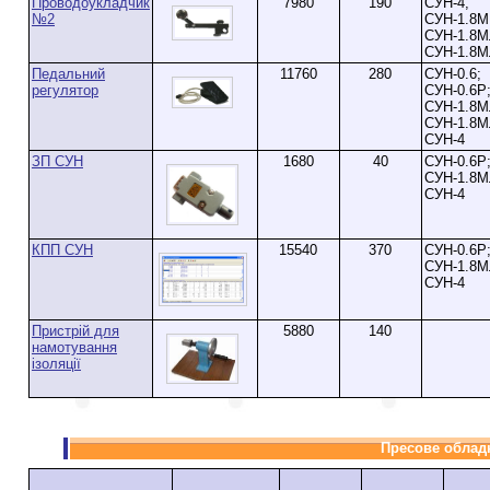
Проводоукладчик
7980
190
СУН-4,
№2
СУН-1.8М
СУН-1.8М
СУН-1.8М
Педальний
11760
280
СУН-0.6;
регулятор
СУН-0.6P
СУН-1.8М
СУН-1.8М
СУН-4
ЗП СУН
1680
40
СУН-0.6Р
СУН-1.8М
СУН-4
КПП СУН
15540
370
СУН-0.6Р
СУН-1.8М
СУН-4
Пристрій для
5880
140
намотування
ізоляції
Пресове облад