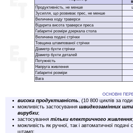
Продуктивність, не менше
Зусилля, що розвиває прес, не менше
Величина ходу траверси
Відкрита висота траверси преса
Габаритні розміри дзеркала стола
Величина подачі стрічки
Товщина штампованої стрічки
Діаметр бухти стрічки
Діаметр бухти деталей
Потужність
Напруга живлення
Габаритні розміри
Вага
ОСНОВНІ ПЕР
висока продуктивність
, (10 800 циклів за годи
можливість застосування
швидкозамінних шта
вирубки
;
застосування
тільки електричного живлення
можливість як ручної, так і автоматичної подачі с
штамп;