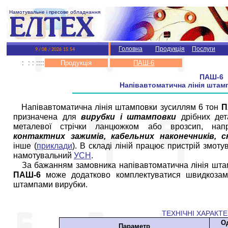
Намотувальне і пресове обладнання
Головна
Продукція
Послуги
: : : ::::
Продукція
ПАШ-6
ПАШ-6
Напівавтоматична лінія штам
Напівавтоматична лінія штамповки зусиллям 6 тон
П
призначена для
вирубки і штамповки
дрібних дет
металевої стрічки ланцюжком або врозсип, напр
контактних зажимів, кабельних наконечників, с
інше (
приклади
). В складі ліній працює пристрій змоту
намотувальний
УСН
.
За бажанням замовника напівавтоматична лінія шта
ПАШ-6
може додатково комплектуватися швидкозам
штампами вирубки.
ТЕХНІЧНІ ХАРАКТ
О
Параметр