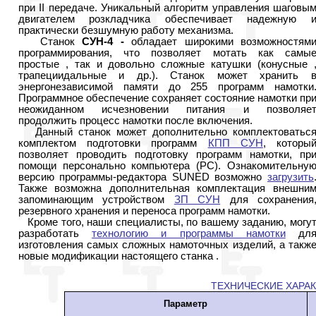
при II передаче. Уникальный алгоритм управления шаговы
двигателем розкладчика обеспечивает надежную 
практически безшумную работу механизма.
Станок
СУН-4
-
обладает широкими возможностям
программирования, что позволяет мотать как самы
простые , так и довольно сложные катушки (конусные 
трапециидальные и др.). Станок может хранить 
энергонезависимой памяти до 255 программ намотки
Программное обеспечение сохраняет состояние намотки пр
неожиданном исчезновении питания и позволяе
продолжить процесс намотки после включения.
Данный станок может дополнительно комплектоватьс
комплектом подготовки программ
КПП СУН
, которы
позволяет проводить подготовку программ намотки, пр
помощи персонально компьютера (РС). Ознакомительну
версию программы-редактора SUNED возможно
загрузить
Также возможна дополнительная комплектация внешни
запоминающим устройством
ЗП СУН
для сохранения
резервного хранения и переноса программ намотки.
Кроме того, наши специалисты, по вашему заданию, могу
разработать
технологию и программы намотки
дл
изготовления самых сложных намоточных изделий, а такж
новые модификации настоящего станка .
ТЕХНИЧЕСКИЕ ХАРА
Параметр