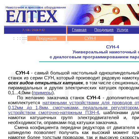
Намоточное и прессовое оборудование
Главная
Продукция
Услуги
: : : ::::
Продукция
СУН-4
СУН-4
Универсальный намоточный 
с диалоговым программированием пар
СУН-4
- самый большой настольный одношпиндельны
станок из серии СУН, который производит рядовую намотк
всех видов открытых катушек
, в том числе секционных
пирамидальных и других электрических катушек проводо
0,1...4,0мм (
примеры
).
По желанию заказчика станок
СУН-4
- дополнительн
комплектуется
натяжными устройствами для проводов о
0,12мм до 1,8мм, смотчиками, педальным регулятором
устройством смоточно-натяжным ПЗН-4
, шаблонами дл
намотки катушечных групп электродвигателей и, пр
необходимости, оправками под катушки заказчика.
Смена коэфициента передачи редуктора от двигателя 
шпинделю позволяет получить как высокий момент пр
намотке более толстым проводом, так и высокую скорост