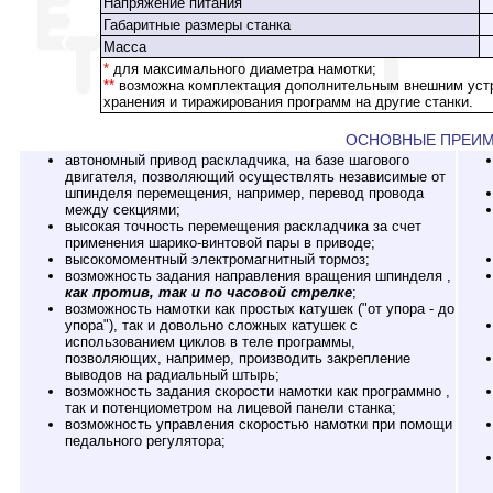
Напряжение питания
Габаритные размеры станка
Масса
*
для максимального диаметра намотки;
**
возможна комплектация дополнительным внешним устр
хранения и тиражирования программ на другие станки.
ОСНОВНЫЕ ПРЕИ
автономный привод раскладчика, на базе шагового
двигателя, позволяющий осуществлять независимые от
шпинделя перемещения, например, перевод провода
между секциями;
высокая точность перемещения раскладчика за счет
применения шарико-винтовой пары в приводе;
высокомоментный электромагнитный тормоз;
возможность задания направления вращения шпинделя ,
как против, так и по часовой стрелке
;
возможность намотки как простых катушек ("от упора - до
упора"), так и довольно сложных катушек с
использованием циклов в теле программы,
позволяющих, например, производить закрепление
выводов на радиальный штырь;
возможность задания скорости намотки как программно ,
так и потенциометром на лицевой панели станка;
возможность управления скоростью намотки при помощи
педального регулятора;