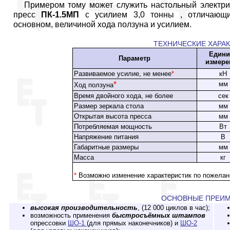
Примером тому может служить настольный электри
пресс
ПК-1.5МП
с усилием 3,0 тонны , отличающ
основном, величиной хода ползуна и усилием.
ТЕХНИЧЕСКИЕ ХАРА
Едини
Параметр
измере
Развиваемое усилие, не менее
*
кН
*
мм
Ход ползуна
Время двойного хода, не более
сек
Размер зеркала стола
мм
Открытая высота пресса
мм
Потребляемая мощность
Вт
Напряжение питания
В
Габаритные размеры
мм
Масса
кг
*
Возможно изменение характеристик по пожелан
ОСНОВНЫЕ ПРЕИ
высокая производительность
, (12 000 циклов в час);
возможность применения
быстросъёмных штампов
опрессовки
ШО-1
(для прямых наконечников) и
ШО-2