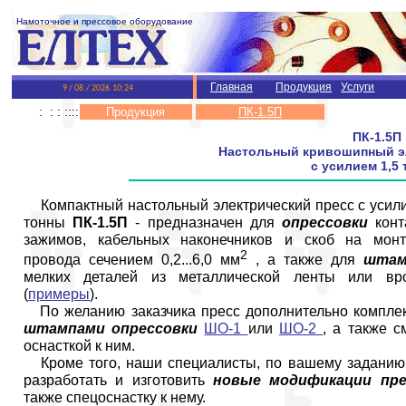
Намоточное и прессовое оборудование
Главная
Продукция
Услуги
: : : ::::
Продукция
ПК-1.5П
ПК-1.5П
Настольный кривошипный э
с усилием 1,5
Компактный настольный электрический пресс с усили
тонны
ПК-1.5П
- предназначен для
опрессовки
конт
зажимов, кабельных наконечников и скоб на мон
2
провода сечением 0,2...6,0 мм
, а также для
штам
мелких деталей из металлической ленты или вр
(
примеры
).
По желанию заказчика пресс дополнительно комплек
штампами опрессовки
ШО-1
или
ШО-2
, а также с
оснасткой к ним.
Кроме того, наши специалисты, по вашему заданию,
разработать и изготовить
новые модификации пре
также спецоснастку к нему.